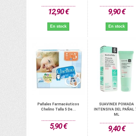
12,90 €
9,90 €
En stock
En stock
Pañales Farmacéuticos
SUAVINEX POMADA
Chelino Talla 5 De...
INTENSIVA DEL PAÑAL 
ML
5,90 €
9,40 €