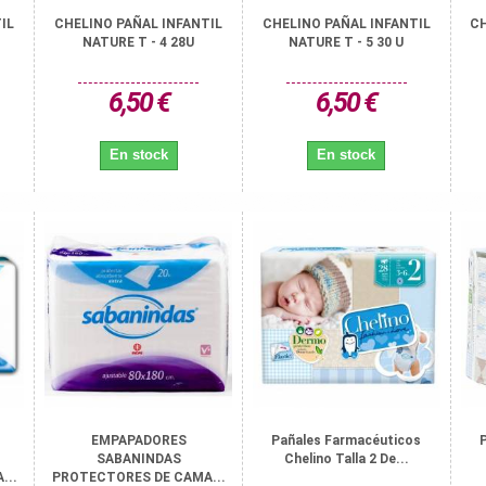
IL
CHELINO PAÑAL INFANTIL
CHELINO PAÑAL INFANTIL
CH
NATURE T - 4 28U
NATURE T - 5 30 U
6,50 €
6,50 €
En stock
En stock
EMPAPADORES
Pañales Farmacéuticos
SABANINDAS
Chelino Talla 2 De...
...
PROTECTORES DE CAMA...