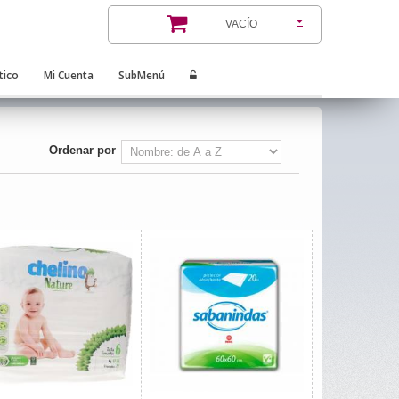
VACÍO
tico
Mi Cuenta
SubMenú
Ordenar por