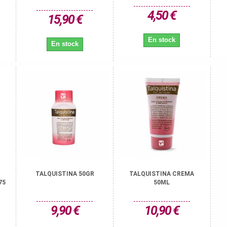
4,50 €
15,90 €
En stock
En stock
TALQUISTINA 50GR
TALQUISTINA CREMA
75
50ML
9,90 €
10,90 €