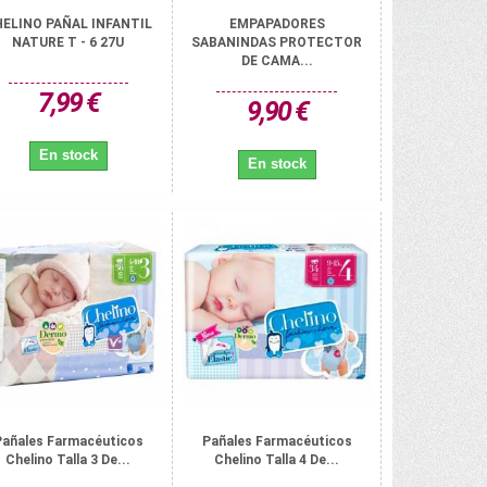
ELINO PAÑAL INFANTIL
EMPAPADORES
NATURE T - 6 27U
SABANINDAS PROTECTOR
DE CAMA...
7,99 €
9,90 €
En stock
En stock
Pañales Farmacéuticos
Pañales Farmacéuticos
Chelino Talla 3 De...
Chelino Talla 4 De...