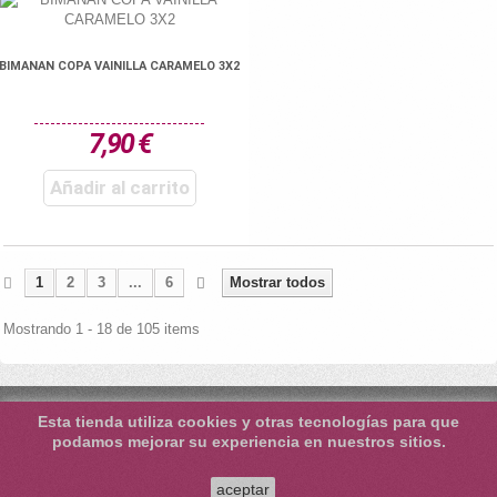
BIMANAN COPA VAINILLA CARAMELO 3X2
7,90 €
Añadir al carrito
1
2
3
...
6
Mostrar todos
Mostrando 1 - 18 de 105 items
Esta tienda utiliza cookies y otras tecnologías para que
podamos mejorar su experiencia en nuestros sitios.
aceptar