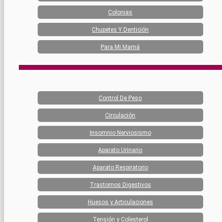
Colonias
Chupetes Y Dentición
Para Mi Mamá
Control De Peso
Circulación
Insomnio Nerviosismo
Aparato Urinario
Aparato Respiratorio
Trastornos Digestivos
Huesos y Articulaciones
Tensión y Colesterol