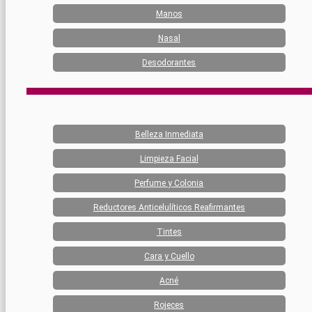
Manos
Nasal
Desodorantes
Belleza Inmediata
Limpieza Facial
Perfume y Colonia
Reductores Anticelulíticos Reafirmantes
Tintes
Cara y Cuello
Acné
Rojeces