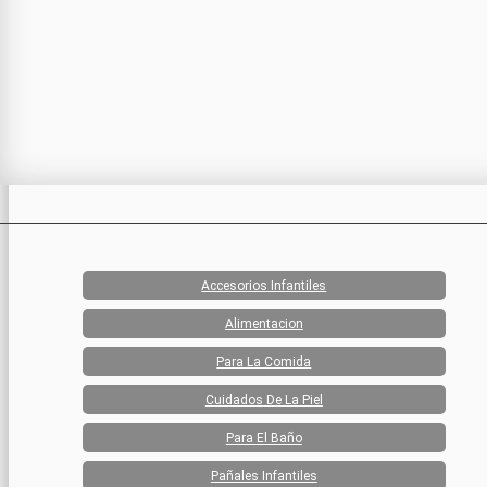
Accesorios Infantiles
Alimentacion
Para La Comida
Cuidados De La Piel
Para El Baño
Pañales Infantiles