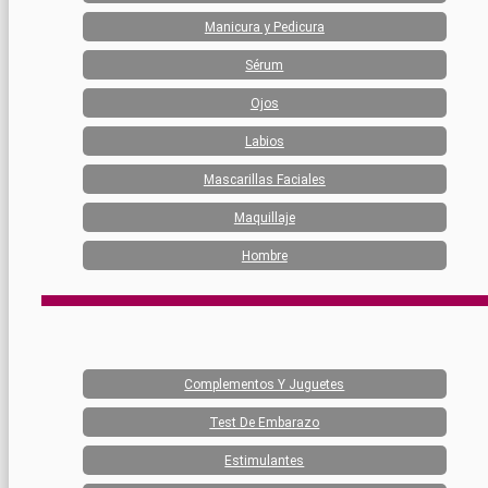
Manicura y Pedicura
Sérum
Ojos
Labios
Mascarillas Faciales
Maquillaje
Hombre
Complementos Y Juguetes
Test De Embarazo
Estimulantes