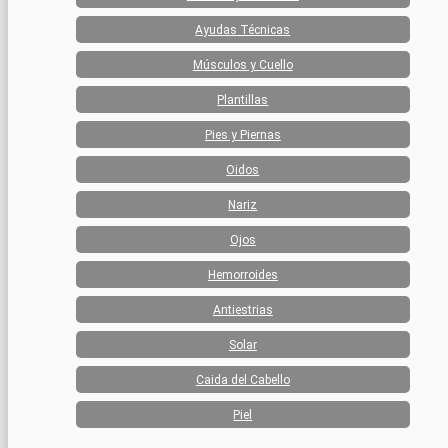
Ayudas Técnicas
Músculos y Cuello
Plantillas
Pies y Piernas
Oidos
Nariz
Ojos
Hemorroides
Antiestrias
Solar
Caida del Cabello
Piel