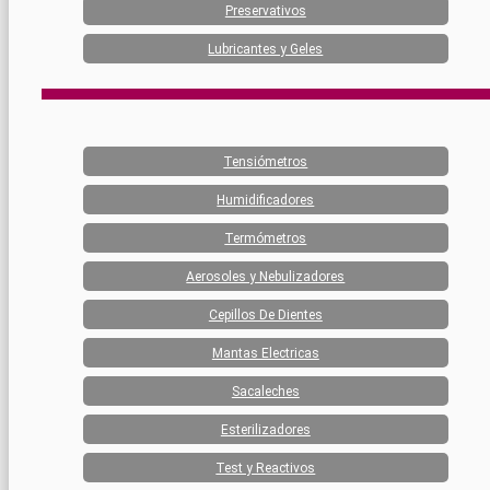
Preservativos
Lubricantes y Geles
Tensiómetros
Humidificadores
Termómetros
Aerosoles y Nebulizadores
Cepillos De Dientes
Mantas Electricas
Sacaleches
Esterilizadores
Test y Reactivos