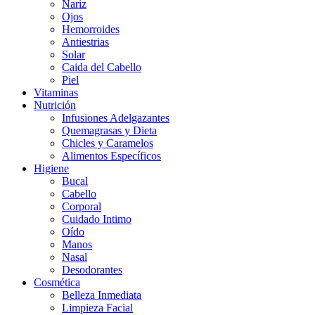
Nariz
Ojos
Hemorroides
Antiestrias
Solar
Caida del Cabello
Piel
Vitaminas
Nutrición
Infusiones Adelgazantes
Quemagrasas y Dieta
Chicles y Caramelos
Alimentos Específicos
Higiene
Bucal
Cabello
Corporal
Cuidado Intimo
Oído
Manos
Nasal
Desodorantes
Cosmética
Belleza Inmediata
Limpieza Facial