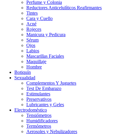
Perfume y Colonia
Reductores Anticelulíticos Reafirmantes
Tintes
Cara y Cuello
Acné
Rojeces
Manicura y Pedicura
Sérum
Ojos
Labios
Mascarillas Faciales
Maquillaje
Hombre
Botiquín
Sexualidad
Complementos Y Juguetes
Test De Embarazo
Estimulantes
Preservativos
Lubricantes y Geles
Electrodoméstico
Tensiómetros
Humidificadores
Termómetros
Aerosoles y Nebulizadores