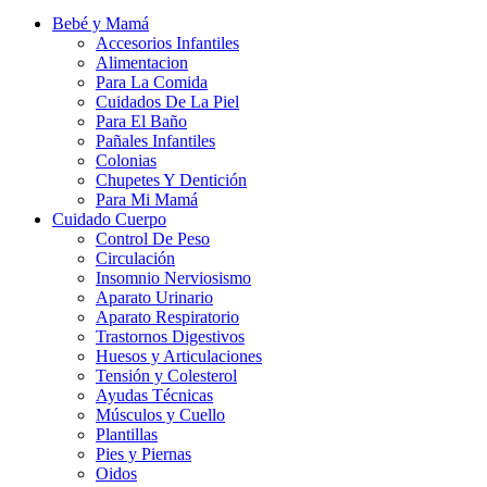
Bebé y Mamá
Accesorios Infantiles
Alimentacion
Para La Comida
Cuidados De La Piel
Para El Baño
Pañales Infantiles
Colonias
Chupetes Y Dentición
Para Mi Mamá
Cuidado Cuerpo
Control De Peso
Circulación
Insomnio Nerviosismo
Aparato Urinario
Aparato Respiratorio
Trastornos Digestivos
Huesos y Articulaciones
Tensión y Colesterol
Ayudas Técnicas
Músculos y Cuello
Plantillas
Pies y Piernas
Oidos