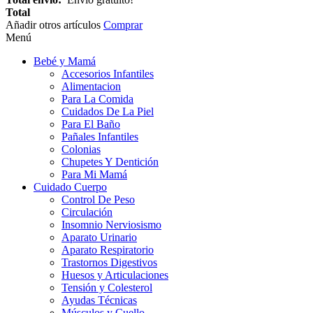
Total
Añadir otros artículos
Comprar
Menú
Bebé y Mamá
Accesorios Infantiles
Alimentacion
Para La Comida
Cuidados De La Piel
Para El Baño
Pañales Infantiles
Colonias
Chupetes Y Dentición
Para Mi Mamá
Cuidado Cuerpo
Control De Peso
Circulación
Insomnio Nerviosismo
Aparato Urinario
Aparato Respiratorio
Trastornos Digestivos
Huesos y Articulaciones
Tensión y Colesterol
Ayudas Técnicas
Músculos y Cuello