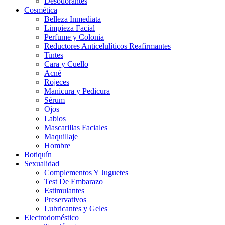
Desodorantes
Cosmética
Belleza Inmediata
Limpieza Facial
Perfume y Colonia
Reductores Anticelulíticos Reafirmantes
Tintes
Cara y Cuello
Acné
Rojeces
Manicura y Pedicura
Sérum
Ojos
Labios
Mascarillas Faciales
Maquillaje
Hombre
Botiquín
Sexualidad
Complementos Y Juguetes
Test De Embarazo
Estimulantes
Preservativos
Lubricantes y Geles
Electrodoméstico