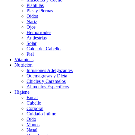
Plantillas
Pies y Piernas
Oidos
Nariz
Ojos
Hemorroides
Antiestrias
Solar
Caida del Cabello
Piel
Vitaminas
Nutrición
Infusiones Adelgazantes
Quemagrasas y Dieta
Chicles y Caramelos
Alimentos Específicos
Higiene
Bucal
Cabello
Corporal
Cuidado Intimo
Oído
Manos
Nasal