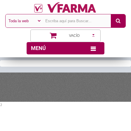
VACÍO
MENÚ
;)