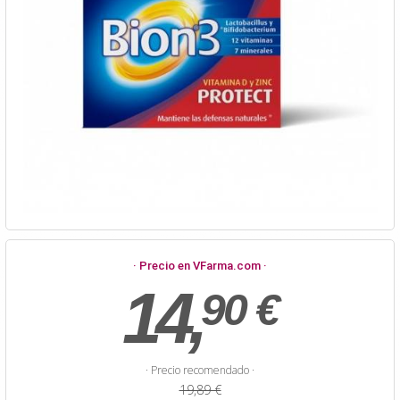
· Precio en VFarma.com ·
14,
90 €
· Precio recomendado ·
19,89 €