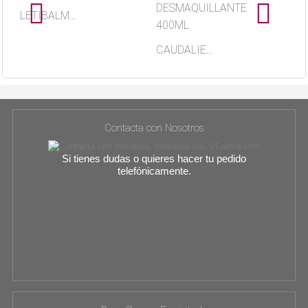
LETIBALM...
IN
CAUDALIE...
Contacta con Nosotros
Si tienes dudas o quieres hacer tu pedido
telefónicamente.