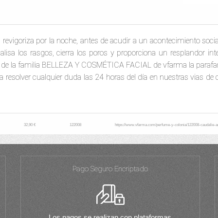
 revigoriza por la noche, antes de acudir a un acontecimiento social.
 alisa los rasgos, cierra los poros y proporciona un resplandor in
la familia BELLEZA Y COSMÉTICA FACIAL de vfarma la parafarma
 resolver cualquier duda las 24 horas del día en nuestras vias de 
32,90 €
122008
https://www.vfarma.com/perfume-y-colonia/122008-caudalie-
Pago Seguro Encriptado
Los pagos se realizan con plataformas