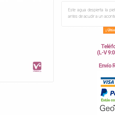
Este agua despierta la pie
antes de acudir a un aconte
¡ Últi
Teléf
(L-V 9:
Envío 