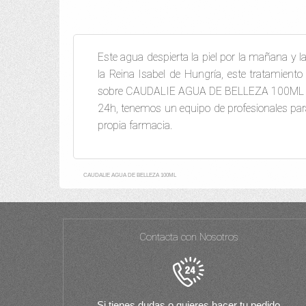
Este agua despierta la piel por la mañana y la
la Reina Isabel de Hungría, este tratamiento
sobre CAUDALIE AGUA DE BELLEZA 100ML de 
24h, tenemos un equipo de profesionales para
propia farmacia.
CAUDALIE AGUA DE BELLEZA 100ML
Contacta con Nosotros
Si tienes dudas o quieres hacer tu pedido