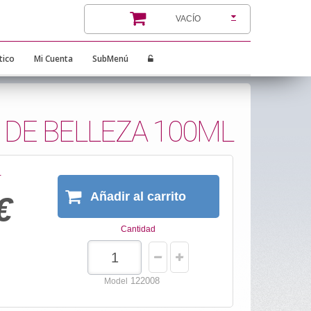
VACÍO
tico
Mi Cuenta
SubMenú
 DE BELLEZA 100ML
·
Añadir al carrito
€
Cantidad
122008
Model