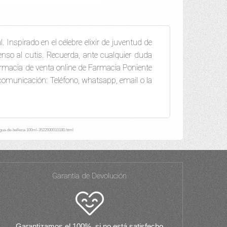
 Inspirado en el célebre elixir de juventud de
tenso al cutis. Recuerda, ante cualquier duda
cia de venta online de Farmacia Poniente
comunicación: Teléfono, whatsapp, email o la
agua-de-belleza-100ml-3522930010180.html
Garantía de Devolución
Garantizamos el 100%, si no está satisfecho